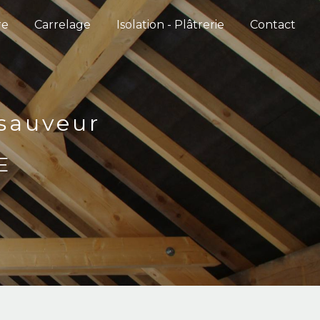
re
Carrelage
Isolation - Plâtrerie
Contact
-sauveur
E