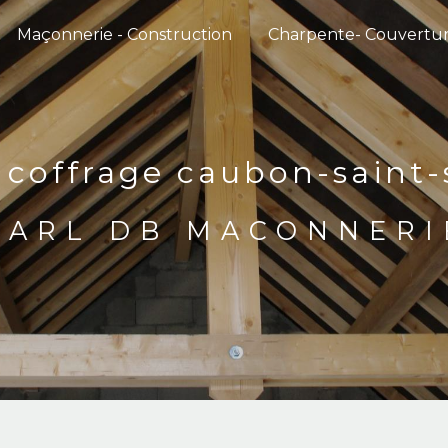
Maçonnerie - Construction
Charpente- Couvertu
 coffrage caubon-saint
SARL DB MACONNERI