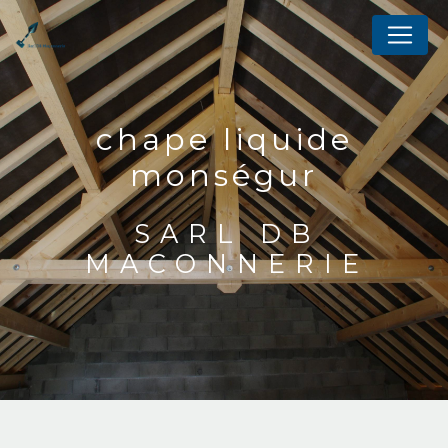
Panneau de gestion des cookies
chape liquide
monségur
SARL DB
MACONNERIE