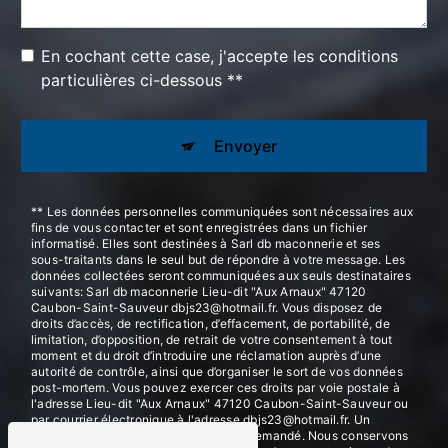
En cochant cette case, j'accepte les conditions
particulières ci-dessous **
Envoyer
** Les données personnelles communiquées sont nécessaires aux
fins de vous contacter et sont enregistrées dans un fichier
informatisé. Elles sont destinées à Sarl db maconnerie et ses
sous-traitants dans le seul but de répondre à votre message. Les
données collectées seront communiquées aux seuls destinataires
suivants: Sarl db maconnerie Lieu-dit "Aux Arnaux" 47120
Caubon-Saint-Sauveur dbjs23@hotmail.fr. Vous disposez de
droits d’accès, de rectification, d’effacement, de portabilité, de
limitation, d’opposition, de retrait de votre consentement à tout
moment et du droit d’introduire une réclamation auprès d’une
autorité de contrôle, ainsi que d’organiser le sort de vos données
post-mortem. Vous pouvez exercer ces droits par voie postale à
l'adresse Lieu-dit "Aux Arnaux" 47120 Caubon-Saint-Sauveur ou
par courrier électronique à l'adresse dbjs23@hotmail.fr. Un
justificatif d'identité pourra vous être demandé. Nous conservons